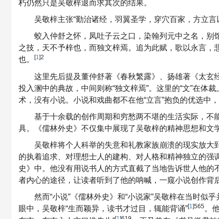
朽仍然只是吴敬梓退而求其次的结果。
吴敬梓主张“勤治诸经，羽翼圣学，穿穴百家，方立言
蛟入仲舒之怀，凤吐子云之口，染翰列元中之名，别
之技，天不予梓也，而独文梓焉。追为此赋，歌以永言，
[
1
]2
也。
这里先后提及董仲舒著《春秋繁露》、扬雄著《太玄经
投入溷中的典故，中间则称“独文梓焉”。这里的“文”在体
术，没有小说。小说和戏曲都不在他“立言”抱负的优选中，
基于十余载的创作周期和穷愁两不堪的生活实际，不
具。《儒林外史》不仅集中展现了吴敬梓的精神思想和文
吴敬梓将个人科举的失意和礼教家族崩溃的现实放大到
的执着追求、对理想士人的建构、对人格和精神独立的强
史》中。他没有用说书人的方式直截了当地告诉世人他的
者内心的途径，让读者听到了他的呐喊，一窥小说创作背
然而“小说”《儒林外史》和“小说家”吴敬梓在当时
[
1
]565
眼中，吴敬梓“生而颖异，读书才过目，辄能背诵”
。
[
1
]619