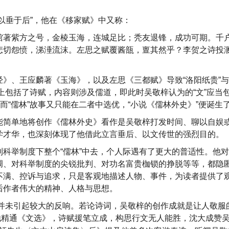
以垂于后”，他在《移家赋》中又称：
馆著紫方之号，金棱玉海，连城足比；秃友退锋，成功可期。千
悲切怨愤，涕涶流沫。左思之赋覆酱瓿，亶其然乎？李贺之诗投
》、王应麟著《玉海》，以及左思《三都赋》导致“洛阳纸贵”
裁上包括了诗赋，内容则涉及儒道，即此时吴敬梓认为的“文”应当
而“儒林”故事又只能在二者中选优，“小说《儒林外史》”便诞生
能简单地将创作《儒林外史》看作是吴敬梓打发时间、聊以自娱
学才华，也深刻体现了他借此立言垂后、以文传世的强烈目的。
科举制度下整个“儒林”中去，个人际遇有了更大的普适性。他对“
调、对科举制度的尖锐批判、对功名富贵枷锁的挣脱等等，都隐
不满、控诉与追求，只是客观地描述人物、事件，为读者提供了
后作者伟大的精神、人格与思想。
似乎并未引起较大的反响。若论诗词，吴敬梓的创作成就是让人敬服
他精通《文选》，诗赋援笔立成，构思行文无人能胜，沈大成赞吴