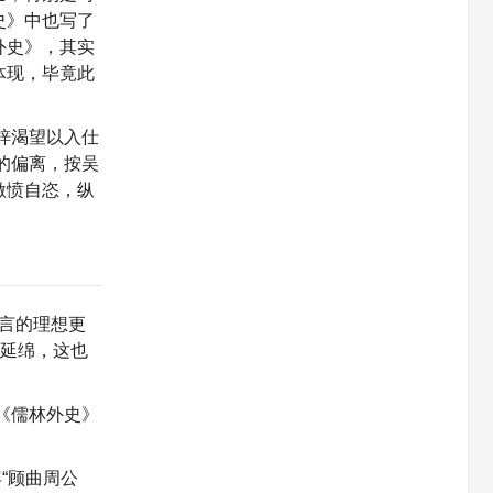
史》中也写了
外史》，其实
体现，毕竟此
梓渴望以入仕
的偏离，按吴
激愤自恣，纵
立言的理想更
继延绵，这也
《儒林外史》
“顾曲周公