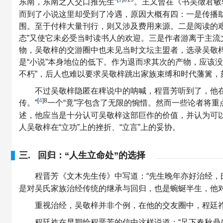
东南，东南之人交口推先生”
。王又曾在《书吴徵君敏
而到了小说这里却受到了冷遇，原因大概有四：一是传播
围。至于付梓大量刊行，则又涉及费用来源。二是阅读的
态”又使它未必受当时读书人的欢迎。三是作者游离于主
物，吴敬梓的交游圈中也未见当时文坛主盟者，选录吴敬
是“小说”本身地位的低下。作为退而求其次的产物，应该没
不朽”，后人也难以要求吴敬梓跳出家族束缚和时代藩篱，
不过吴敬梓隐匿在稗说中的呐喊，程晋芳听到了，他
[
4
]8
传。”
一个“竟”字包含了无限的惋惜。然而一些论者将重
述，他应当是十分认可吴敬梓这部巨作的价值，并认为可以
人吴敬梓在“立功”上的挫折、“立言”上的妥协。
三. 回归：“人生立命处”的选择
程晋芳《文木先生传》中写道：“先生晚年亦好治经，曰
是对吴氏家族治经传统的继承与回归，也是蜿蜒半生，他对
重视治经，吴敬梓并非个例，在他的交友圈中，程廷
程廷祚在早期给程晋芳的信中这样说道：“足下春秋鼎盛