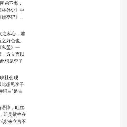
重困弟不悔，
儒林外史》中
《旗亭记》，
女之私心，雕
玉之好色也。
《私盟》一
家，方立言以
以此想见李子
反映社会现
以此想见李子
诗词曲”是古
绮语障，吐丝
”，即吴敬梓在
小说”来立言不