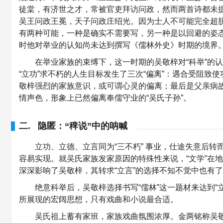
徒棠，有济世之才，常被官吏拜访问政，然而两首诗都未
吴王问政王冕，天子问政庄绍光。因为士人不可能完全超
有两种可能，一种是确实不需要写，另一种是以回避的姿
时他对举业的认知尚未达到撰写《儒林外史》时期的境界
在举业家族的束缚下，这一时期的吴敬梓对“科举”的
“立功”求不朽的人生目标发生了三次“偏离”：遇合受阻
敬梓强烈的家族意识，或可谓心灵的偏离；最后是父亲病
情声色，形象上已然偏离奉儒守业的“吴氏子孙”。
二. 隐匿：“稗说”中的呐喊
立功、立德、立言同为“三不朽” 事业，仕途失意后转
容易实现。就吴氏家族发家原因的特殊性来说，“文学”在
深深影响了吴敬梓，其转求“立言”的选择不知不觉中也有
绝意科举后，吴敬梓选择书写“儒林”这一题材来达到
所展现的宏阔思想，只有戏曲和小说最合适。
吴氏祖上蓄有家班，家族戏曲氛围浓厚。金两铭称吴敬