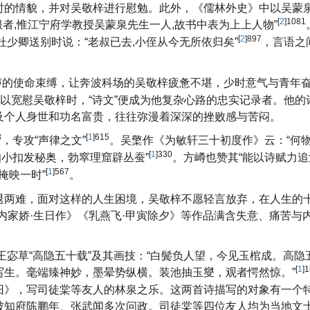
时的情貌，并对吴敬梓进行慰勉。此外，《儒林外史》中以吴蒙泉
[
2
]1081
服者,惟江宁府学教授吴蒙泉先生一人,故书中表为上上人物”
[
2
]897
少卿送别时说：“老叔已去,小侄从今无所依归矣”
，言语之
声的使命束缚，让奔波科场的吴敬梓疲惫不堪，少时意气与青年
难以宽慰吴敬梓时，“诗文”便成为他复杂心路的忠实记录者。他的
及个人身世和功名富贵，往往弥漫着深深的挫败感与苦闷。
3
[
1
]615
，专攻“声律之文”
。吴檠作《为敏轩三十初度作》云：“何
[
1
]330
扣小扣发秘奥，勃窣理窟辟丛蚕”
。方嶟也赞其“能以诗赋力追
[
1
]567
掩映一时”
。
退两难，面对这样的人生困境，吴敬梓不愿轻言放弃，在人生的
内家娇·生日作》《乳燕飞·甲寅除夕》等作品满含失意、痛苦与
王宓草“高隐五十载”及其画技：“白鬓负人望，今见玉棺成。高隐
[
1
]
写生。毫端臻神妙，墨晕势纵横。装池抽玉燮，观者愕然惊。”
旧》，写司徒棠等友人的林泉之乐。这两首诗描写的对象有一个
被知府陈鹏年、张武闻多次问政。司徒棠等四位友人均为当地文