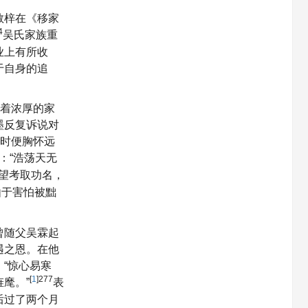
敬梓在《移家
4
吴氏家族重
业上有所收
于自身的追
有着浓厚的家
墨反复诉说对
少时便胸怀远
：“浩荡天无
望考取功名，
由于害怕被黜
曾随父吴霖起
遇之恩。在他
“惊心易寒
[
1
]277
麾。”
表
后过了两个月