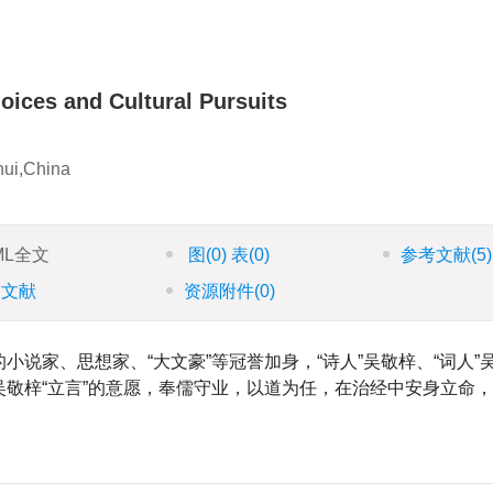
oices and Cultural Pursuits
nhui,China
ML全文
图
(0)
表
(0)
参考文献
(5)
引文献
资源附件
(0)
说家、思想家、“大文豪”等冠誉加身，“诗人”吴敬梓、“词人”
敬梓“立言”的意愿，奉儒守业，以道为任，在治经中安身立命