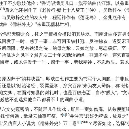
往了不少歌妓优伶：“香词唱满吴儿口，旗亭法曲传江潭。以兹
318
后来他还创作了《老伶行·赠七十八叟王宁仲》。吴敬梓在《
。与吴敬梓交往的友人中，程廷祚作有《莲花岛》、金兆燕作有
戏曲《儒林外史》”来重现儒林世相。
当悒郁无聊之会，托之于檀板金樽以消其块磊。而南北曲多言男
或因发于一时，感于一事，非可因玉钗挂冠，罗袖拂衣，遂疑宋
多所间阻，复有铁汉之侠，鲍母之挚，云娘之放，尽态极妍。至
子衿佻达之风乎？然吾友二十年来勤治诸经，羽翼圣学，穿穴百
即悔者，或以偶发于一时，感于一事，劳我精神，不忍散失。若
原因归于“消其块磊”，即戏曲创作主要为书写个人胸臆，并非
还是以“勤治诸经，羽翼圣学，穿穴百家”来为友人辩解，称“若
文卿，在面对知县的谢礼时，也是百般忐忑，自称“贱人”。“文
业必然不会选择他自己都看不上的词曲小道。
“穿穴文史窥密函，不随群儿作嬉戏，屏居一室如僧庵。从兹便堕
[
4
]10
蛱蝶情何远，散录云仙事可征。”
并注言“君好为稗说，故及之
[
1
]566
“又仿唐人小说为《儒林外史》五十卷”
？尽管如此，选择“