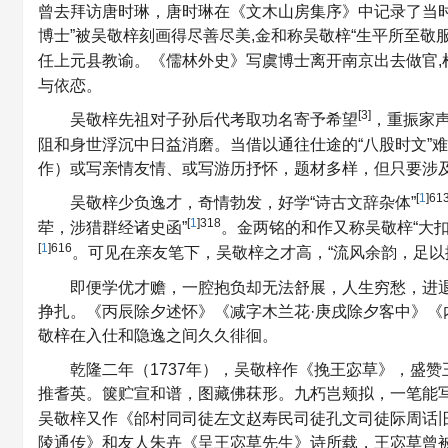
曾去拜访唐时琳，唐时琳在《文木山房集序》中记录了当
博士”被吴敬梓刻画得尽善尽美,金和称吴敬梓“生平所至敬
任上元县教谕。《儒林外史》写虞博士离开南京出去做官,杜
与依恋。
[3]
吴敬梓先祖对子孙后代考取功名寄予希望
，重振家
阻和身世浮沉中日益消磨。当借以通往仕途的“八股时文”
作）或写亲情友情、或写游历抒怀，题材多样，但只要涉
[
1
]61
吴敬梓少负逸才，奇情勃发，好学“诗古文辞杂体”
[
1
]318
荦，涉猎群经诸史函”
。金两铭的和作又称吴敬梓“大
[
1
]616
。可见在亲友笔下，吴敬梓之才高，“流风余韵，足以
即便学优才赡，一腔抱负却无法舒展，人生穷愁，进
挣扎。《丙辰除夕述怀》《减字木兰花·庚戌除夕客中》《
敬梓在入仕和隐逸之间久久徘徊。
乾隆二年（1737年），吴敬梓作《挽王宓草》，盛赞
推耆英。箧贮宣和谱，图藏佛菻形。九朽岂颊拟，一笔能
吴敬梓又作《邰村同司徒左文赵寿民司徒孔文司徒际周话
陵通传》和友人朱卉《呈王宓草先生》诗所载，王宓草曾