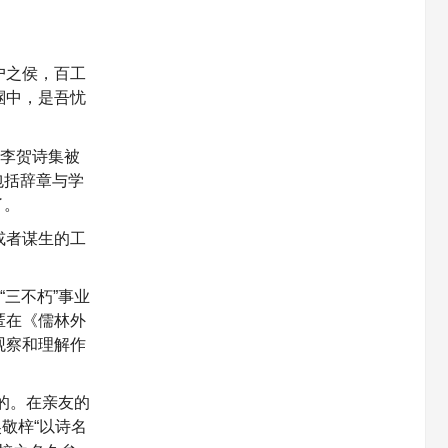
户之侯，百工
溷中，是吾忧
与李贺诗集被
包括辞章与学
了。
或者谋生的工
三不朽”事业
匿在《儒林外
观察和理解作
的。在亲友的
敬梓“以诗名