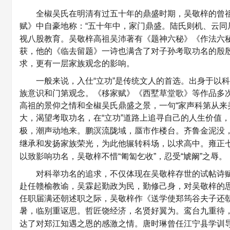
全椒吴氏在明清有过五十年的鼎盛时期，吴敬梓的曾
赋》中自豪地称：“五十年中，家门鼎盛。陆氏则机、云同
视八股教育。吴敬梓高祖吴沛著有《题神六秘》《作法六
获，他的《临去留题》一诗也满含了对子孙考取功名的殷
求，更有一层家族观念的影响。
一般来说，入仕“立功”是传统文人的首选。出身于以
族意识和门第观念。《移家赋》《西墅草堂歌》等作品多
高祖的景仰之情和全椒吴氏鼎盛之景，一句“家声科第从来
大，渴望考取功名，在“立功”道路上追寻自己的人生价值，
极，潮声动地来。鹏溟流陇域，蜃市作楼台。齐鲁金泥没，
继承和发扬家族荣光，为此他辗转科场，以求高中。雍正七
以致影响功名，吴敬梓不惜“匍匐乞收”，忍受“虓阚”之辱。
对科举功名的追求，不仅体现在吴敬梓存世的试帖诗
赴任赣榆教谕，吴霖起勤政为民，勤修己身，对吴敬梓的
任职届满还朝述职之际，吴敬梓作《送学使郑筠谷夫子还
暑，临别重讴思。哲匠饶经济，名贤好翼为。鸾台九重待
达了对郑江知遇之恩的感激之情。唐时琳曾任江宁县学训