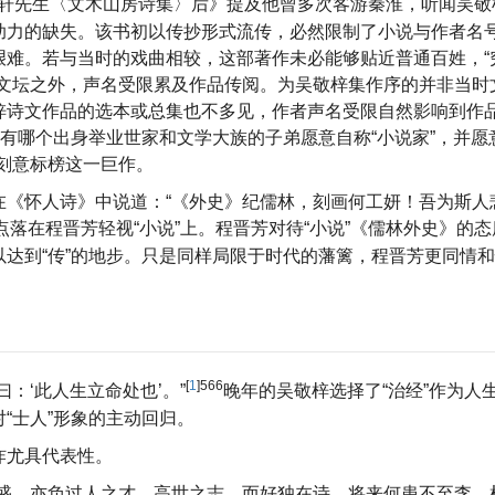
轩先生〈文木山房诗集〉后》提及他曾多次客游秦淮，听闻吴敬
助力的缺失。该书初以传抄形式流传，必然限制了小说与作者名
艰难。若与当时的戏曲相较，这部著作未必能够贴近普通百姓，“
流文坛之外，声名受限累及作品传阅。为吴敬梓集作序的并非当时
梓诗文作品的选本或总集也不多见，作者声名受限自然影响到作
有哪个出身举业世家和文学大族的子弟愿意自称“小说家”，并愿
刻意标榜这一巨作。
在《怀人诗》中说道：“《外史》纪儒林，刻画何工妍！吾为斯人
点落在程晋芳轻视“小说”上。程晋芳对待“小说”《儒林外史》的
达到“传”的地步。只是同样局限于时代的藩篱，程晋芳更同情
[
1
]566
：‘此人生立命处也’。”
晚年的吴敬梓选择了“治经”作为人
“士人”形象的主动回归。
祚尤具代表性。
，亦负过人之才，高世之志，而好独在诗，将来何患不至李、杜？·