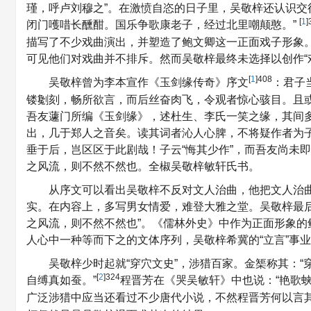
瑾，呼卢刘穆之”。在激愤自恣的日子里，吴敬梓还认识交
[
1
]
闭门嚄唶长醺酣。国乐争歌康老子，经过北里嘲颠憨。”
描写了不少戏曲演出，并塑造了鲍文卿这一正面戏子形象
可见他们对戏曲并不排斥。然而吴敬梓最终未选择以创作“
[
1
]408
吴敬梓曾为李本宣作《玉剑缘传奇》序文
：君子
镂劖刻，畅所欲言，而后丝奋肉飞，令观者惊心骇目。且
吾友蘧门所编《玉剑缘》，述杜生、李氏一笑之缘，其间
出，几于郑人之音矣。读其词者沁人心脾，不将疑作者为
垂于后，岂区区于此剧哉！子云“悔其少作”，而吾友尚未
之风流，则不然不然也。全椒吴敬梓敏轩氏书。
从序文可以看出吴敬梓不反对文人治曲，他把文人治曲
实。在内容上，多写男女情爱，难登大雅之堂。吴敬梓最后
之风流，则不然不然也”。《儒林外史》中作为正面形象的鲍
人心中一种等而下之的文体序列，吴敬梓希冀的“立言”事
吴敬梓少时起就“穿穴文史”，涉猎百家。金榘称其：
[
2
]324
自缚真如蚕。”
程晋芳在《哭吴敏轩》中也说：“艳歌
广泛涉猎中应当还看过不少唐代小说，不然程晋芳何以言其