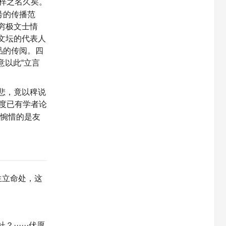
梓之名久矣。
号的传播范
穷极文士情
文坛的代表人
品的传阅。四
意以此“立言
悲，竟以稗说
态度已有学者论
和惋惜的是友
生立命处，这
·····伏愿