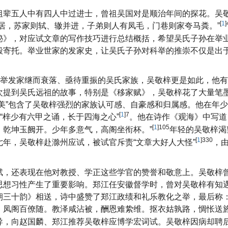
祖辈五人中有四人中过进士，曾祖吴国对是顺治年间的探花。吴
[
1
]
居，苏家则轼、辙并进，子弟则人有凤毛，门巷则家夸马粪。”
秘》，对应试文章的写作技巧进行总结概括，希望吴氏子孙在举
殷寄托。举业世家的发家史，让吴氏子孙对科举的推崇不仅是出
科举发家继而衰落、亟待重振的吴氏家族，吴敬梓更是如此，他
次提到吴氏远祖的故事，特别是《移家赋》，吴敬梓花了大量笔
美”包含了吴敬梓强烈的家族认可感、自豪感和归属感。他在年
[
1
]7
“梓少有六甲之诵，长于四海之心”
。他在诗作《观海》中写道
[
1
]105
乾坤玉阙开。少年多意气，高阁坐衔杯。”
年轻的吴敬梓渴
[
1
]330
年，吴敬梓赴滁州应试，被试官斥责“文章大好人大怪”
，
赋，还表现在他对教授、学正这些学官的赞誉和敬意上。吴敬梓
思想习性产生了重要影响。郑江任安徽督学时，曾对吴敬梓有知
朝三十韵》相送，诗中盛赞了郑江政绩和礼乐教化之举，最后称：
，凤阁百僚随。教泽咸沾被，酬恩难絷维。抠衣姑孰路，惆怅送旌
导，向赵国麟、郑江推荐吴敬梓应博学宏词试。吴敬梓因病却聘