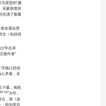
为原型的“虞
。吴蒙泉曾担
间充满了敬重
奋发在遇合受
诗文（包括词
物少年志卓
汉唐作者”
十字路口彷徨
内心矛盾，吴
五十载，画苑
186-187
次年，
特点，按《金
士，特别是司