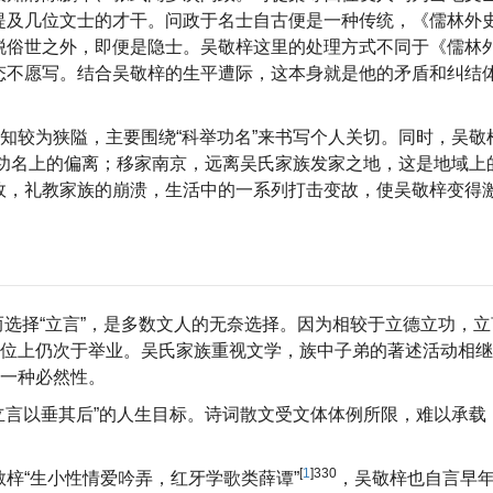
提及几位文士的才干。问政于名士自古便是一种传统，《儒林外
脱俗世之外，即便是隐士。吴敬梓这里的处理方式不同于《儒林
态不愿写。结合吴敬梓的生平遭际，这本身就是他的矛盾和纠结
。
认知较为狭隘，主要围绕“科举功名”来书写个人关切。同时，吴敬
致使功名上的偏离；移家南京，远离吴氏家族发家之地，这是地域上
故，礼教家族的崩溃，生活中的一系列打击变故，使吴敬梓变得
而选择“立言”，是多数文人的无奈选择。因为相较于立德立功，
地位上仍次于举业。吴氏家族重视文学，族中子弟的著述活动相
了一种必然性。
“立言以垂其后”的人生目标。诗词散文受文体体例所限，难以承载
[
1
]330
梓“生小性情爱吟弄，红牙学歌类薛谭”
，吴敬梓也自言早年