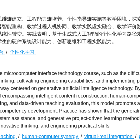
思维难建立、工程能力难培养、个性指导难实施等教学困境，探
容智能重构、教学过程人机协同、教学实践虚实融合、教学评价
系统性转变。实践表明，基于生成式人工智能的个性化学习路径
学生的硬件系统设计能力、创新思维和工程实践能力。
合
/
个性化学习
 microcomputer interface technology course, such as the difficu
nking, cultivating engineering capabilities, and implementing 
thway centered on generative artificial intelligence technology. B
el encompassing intelligent content reconstruction, human-comp
raining, and data-driven teaching evaluation, this model promotes 
to competency development. Practice has shown that the generat
system assistance, and generative project-driven learning methods
ovative thinking, and engineering practical skills.
teaching
/
human-computer synergy
/
virtual-real integration
/