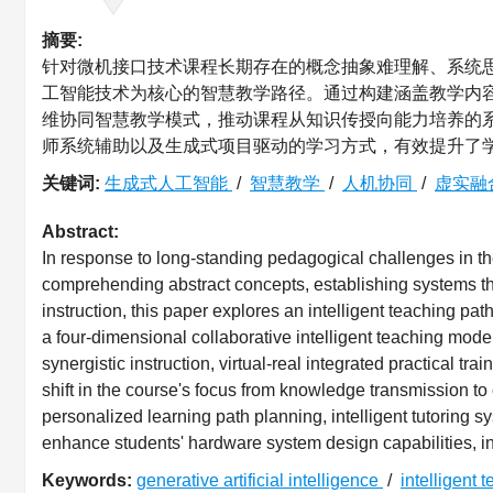
摘要:
针对微机接口技术课程长期存在的概念抽象难理解、系统
工智能技术为核心的智慧教学路径。通过构建涵盖教学内
维协同智慧教学模式，推动课程从知识传授向能力培养的
师系统辅助以及生成式项目驱动的学习方式，有效提升了
关键词:
生成式人工智能
/
智慧教学
/
人机协同
/
虚实融
Abstract:
In response to long-standing pedagogical challenges in the
comprehending abstract concepts, establishing systems thi
instruction, this paper explores an intelligent teaching pa
a four-dimensional collaborative intelligent teaching mod
synergistic instruction, virtual-real integrated practical t
shift in the course's focus from knowledge transmission 
personalized learning path planning, intelligent tutoring 
enhance students' hardware system design capabilities, inn
Keywords:
generative artificial intelligence
/
intelligent 